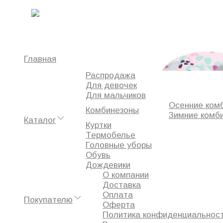
Главная
Для девочек
Комбинезон утепленный BJORKA
0
Главная
Распродажа
Избранное
Для девочек
Сравнение
Для мальчиков
Просмотренное
Осенние ком
Комбинезоны
Зимние комб
Каталог
Куртки
Термобелье
Головные уборы
Обувь
Дождевики
О компании
Доставка
Оплата
Покупателю
Оферта
Политика конфиденциальнос