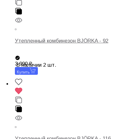
Утепленный комбинезон BJÖRKA - 92
3 990
В наличии 2 шт.
Купить
Утепленный комбинезон BJÖRKA - 116