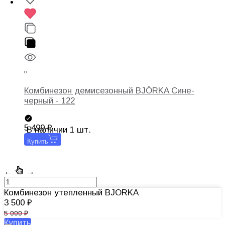
Комбинезон демисезонный BJÖRKA Сине-
черный - 122
5 499
В наличии 1 шт.
Купить
←
→
Комбинезон утепленный BJORKA
3 500
5 000
Купить