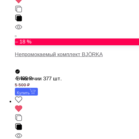
– 18 %
Непромокаемый комплект BJÖRKA
4 499
В наличии 377 шт.
5 500
Купить