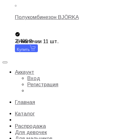
Полукомбинезон BJÖRKA
2 499
В наличии 11 шт.
Купить
Аккаунт
Вход
Регистрация
Главная
Каталог
Распродажа
Для девочек
Для мальчиков