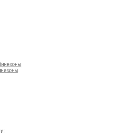
бинезоны
инезоны
ти