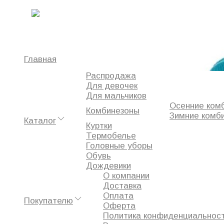
Главная
Комбинезоны
Утепленный комбинезон BJÖRKA - 86
0
Главная
Распродажа
Избранное
Для девочек
Сравнение
Для мальчиков
Просмотренное
Осенние ком
Комбинезоны
Зимние комб
Каталог
Куртки
Термобелье
Головные уборы
Обувь
Дождевики
О компании
Доставка
Оплата
Покупателю
Оферта
Политика конфиденциальнос