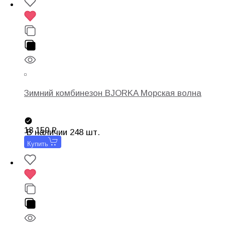
Зимний комбинезон BJORKA Морская волна
18 150
В наличии 248 шт.
Купить