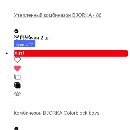
Утепленный комбинезон BJÖRKA - 86
3 990
В наличии 2 шт.
Купить
Хит!
Комбинезон BJORKA Colorblock boys