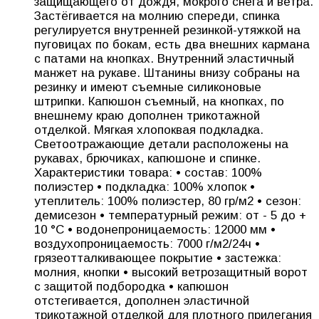
защищающего от дождя, мокрого снега и ветра.
Застёгивается на молнию спереди, спинка
регулируется внутренней резинкой-утяжкой на
пуговицах по бокам, есть два внешних кармана
с патами на кнопках. Внутренний эластичный
манжет на рукаве. Штанины внизу собраны на
резинку и имеют съемные силиконовые
штрипки. Капюшон съемный, на кнопках, по
внешнему краю дополнен трикотажной
отделкой. Мягкая хлопоквая подкладка.
Светоотражающие детали расположены на
рукавах, брючиках, капюшоне и спинке.
Характеристики товара: • состав: 100%
полиэстер • подкладка: 100% хлопок •
утеплитель: 100% полиэстер, 80 гр/м2 • сезон:
демисезон • температурный режим: от - 5 до +
10 °C • водонепроницаемость: 12000 мм •
воздухопроницаемость: 7000 г/м2/24ч •
грязеотталкивающее покрытие • застежка:
молния, кнопки • высокий ветрозащитный ворот
с защитой подбородка • капюшон
отстегивается, дополнен эластичной
трикотажной отделкой для плотного прилегания