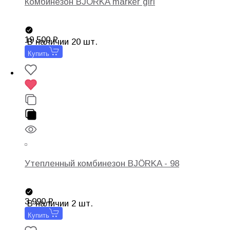
Комбинезон BJÖRKA marker girl
19 500
В наличии 20 шт.
Купить
Утепленный комбинезон BJÖRKA - 98
3 990
В наличии 2 шт.
Купить