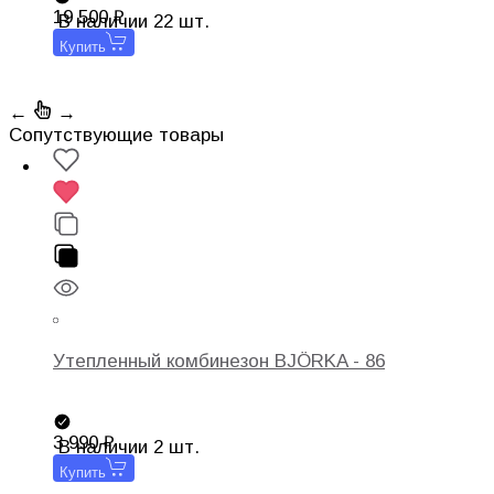
19 500
В наличии 22 шт.
Купить
←
→
Cопутствующие товары
Утепленный комбинезон BJÖRKA - 86
3 990
В наличии 2 шт.
Купить