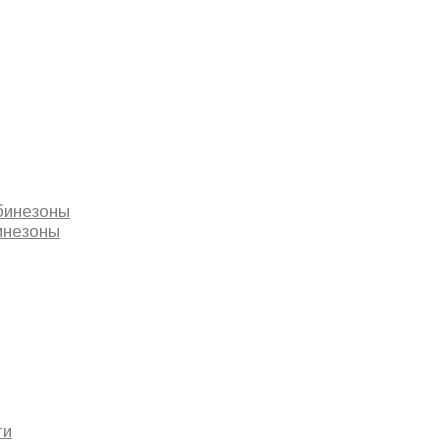
бинезоны
инезоны
ти