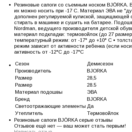
Резиновые сапоги со съемным носком BJÖRKA. 
их можно носить при -17 С. Материал ЭВА не "д
дополнен регулируемой кулиской, защищающей от
стирать в машинке и сушить на батарее. Подошв
Nordman, ведущего производителя детской обуви
материал подкладки: термовойлок (до 27 размер
температурный режим: от -17° до +10° С • толс
режим зависит от активности ребенка (если носит
активность от -12°С до -17°С
Сезон
Демисезон
Производитель
BJORKA
Размер
28,5
Размер
28.5
Материал подошвы
ЭВА
Бренд
BJORKA
Светоотражающие элементы
Да
Утеплитель
Термовойлок
Резиновые сапоги BJÖRKA серые отзывы
Отзывов ещё нет — ваш может стать первым!
Написать отзыв