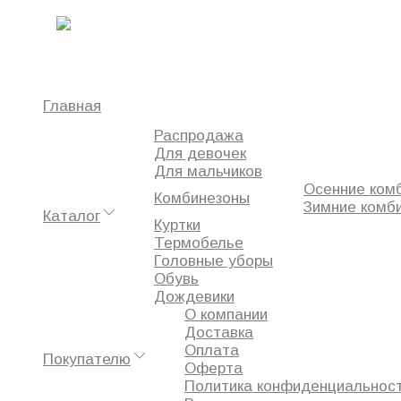
Главная
Обувь
Резиновые сапоги BJÖRKA серые
0
Главная
Распродажа
Избранное
Для девочек
Сравнение
Для мальчиков
Просмотренное
Осенние ком
Комбинезоны
Зимние комб
Каталог
Куртки
Термобелье
Головные уборы
Обувь
Дождевики
О компании
Доставка
Оплата
Покупателю
Оферта
Политика конфиденциальнос