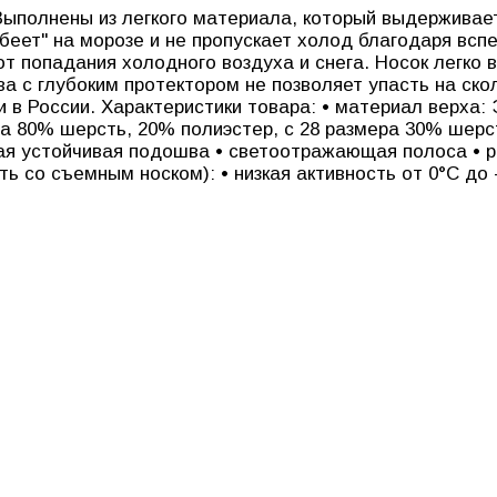
Выполнены из легкого материала, который выдерживае
убеет" на морозе и не пропускает холод благодаря всп
 попадания холодного воздуха и снега. Носок легко 
а с глубоким протектором не позволяет упасть на ско
 в России. Характеристики товара: • материал верха:
а 80% шерсть, 20% полиэстер, с 28 размера 30% шерсть
тая устойчивая подошва • светоотражающая полоса • 
ь со съемным носком): • низкая активность от 0°С до -