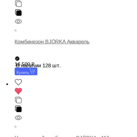
Комбинезон BJÖRKA Акварель
16 500
В наличии 128 шт.
Купить