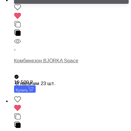
Скидка!
Комбинезон BJÖRKA Space
19 500
В наличии 23 шт.
Купить