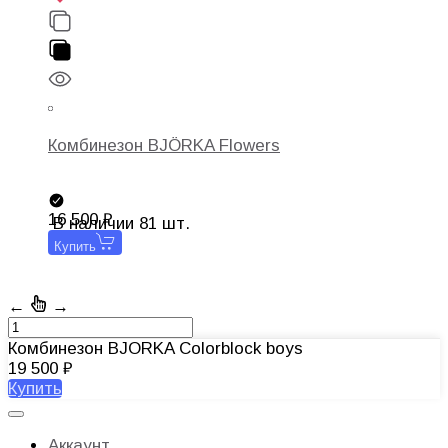
Комбинезон BJÖRKA Flowers
16 500
В наличии 81 шт.
Купить
←
→
Комбинезон BJORKA Colorblock boys
19 500
Купить
Аккаунт