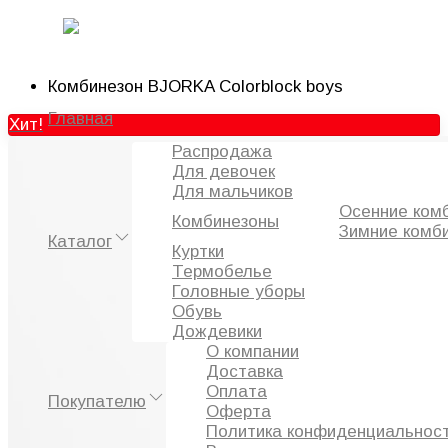
Главная
Комбинезоны
Зимние комбинезоны
0
Комбинезон BJORKA Colorblock boys
Главная
Хит!
Распродажа
Избранное
Для девочек
Сравнение
Для мальчиков
Просмотренное
Осенние ком
Комбинезоны
Зимние комб
Каталог
Куртки
Термобелье
Головные уборы
Обувь
Дождевики
О компании
Доставка
Оплата
Покупателю
Оферта
Политика конфиденциальнос