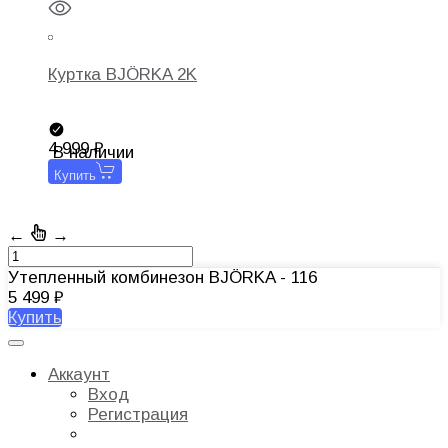
Куртка BJÖRKA 2K
4 999
В наличии
Купить
←
→
Утепленный комбинезон BJÖRKA - 116
5 499
Купить
Аккаунт
Вход
Регистрация