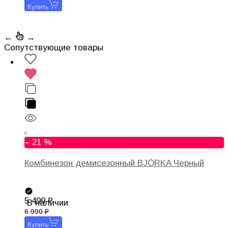
Купить
←
→
Cопутствующие товары
– 21 %
Комбинезон демисезонный BJÖRKA Черный
5 499
В наличии
6 990
Купить