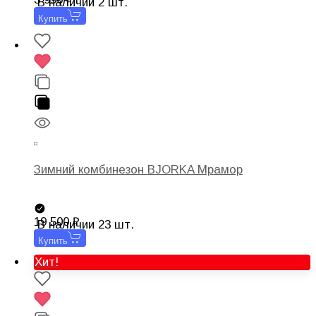
В наличии 2 шт.
Купить
Зимний комбинезон BJORKA Мрамор
19 500
В наличии 23 шт.
Купить
Хит!