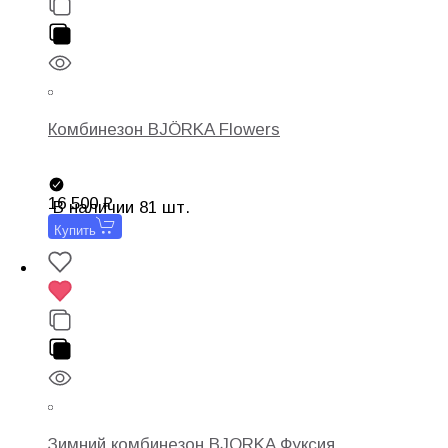
Комбинезон BJÖRKA Flowers
16 500
В наличии 81 шт.
Купить
Зимний комбинезон BJORKA Фуксия