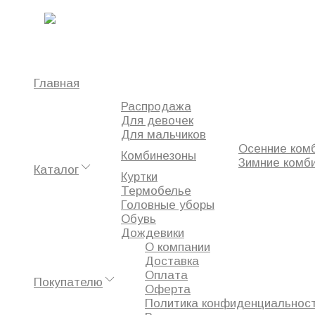
Главная
Комбинезоны
Утепленный комбинезон BJÖRKA - 116
0
Главная
Распродажа
Избранное
Для девочек
Сравнение
Для мальчиков
Просмотренное
Осенние ком
Комбинезоны
Зимние комб
Каталог
Куртки
Термобелье
Головные уборы
Обувь
Дождевики
О компании
Доставка
Оплата
Покупателю
Оферта
Политика конфиденциальнос