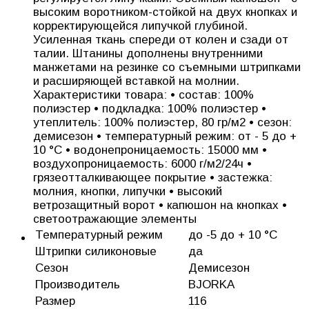
высоким воротником-стойкой на двух кнопках и
корректирующейся липучкой глубиной.
Усиленная ткань спереди от колен и сзади от
талии. Штанины дополнены внутренними
манжетами на резинке со съемными штрипками
и расширяющей вставкой на молнии.
Характеристики товара: • состав: 100%
полиэстер • подкладка: 100% полиэстер •
утеплитель: 100% полиэстер, 80 гр/м2 • сезон:
демисезон • температурный режим: от - 5 до +
10 °C • водонепроницаемость: 15000 мм •
воздухопроницаемость: 6000 г/м2/24ч •
грязеотталкивающее покрытие • застежка:
молния, кнопки, липучки • высокий
ветрозащитный ворот • капюшон на кнопках •
светоотражающие элементы
Температурный режим
до -5 до + 10 °C
Штрипки силиконовые
да
Сезон
Демисезон
Производитель
BJORKA
Размер
116